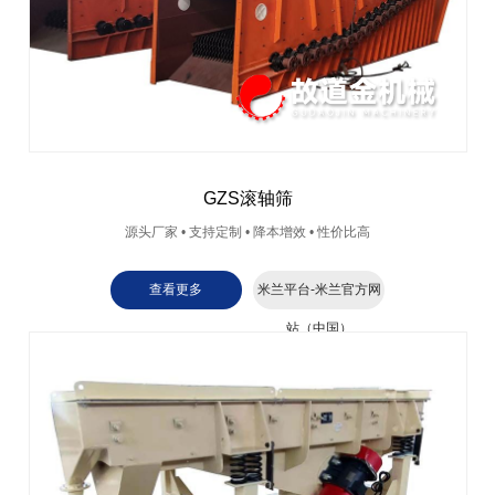
GZS滚轴筛
源头厂家 • 支持定制 • 降本增效 • 性价比高
查看更多
米兰平台-米兰官方网
站（中国）