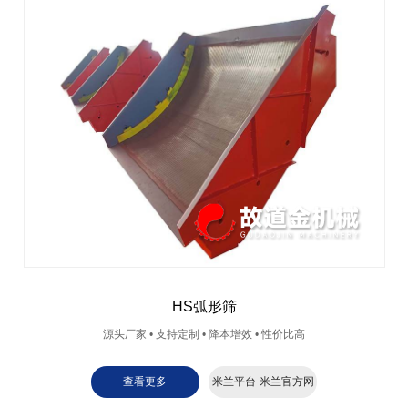
HS弧形筛
源头厂家 • 支持定制 • 降本增效 • 性价比高
查看更多
米兰平台-米兰官方网