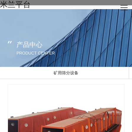
米兰平台
网站米兰平台
关于我们
主营产品
产品中心
成功案例
PRODUCT CENTER
生产设备
矿用筛分设备
新闻资讯
米兰平台-米兰官方网站（中国）