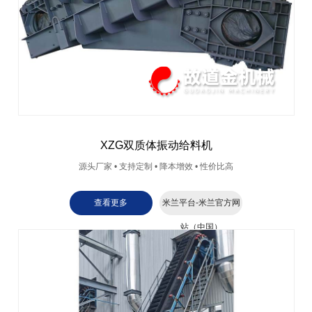
XZG双质体振动给料机
源头厂家 • 支持定制 • 降本增效 • 性价比高
查看更多
米兰平台-米兰官方网
站（中国）