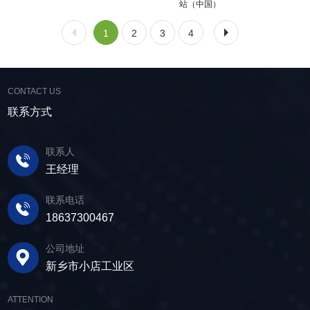
站（中国）
1
2
3
4
CONTACT US
联系方式
联系人
王经理
联系电话
18637300467
公司地址
新乡市小店工业区
ATTENTION