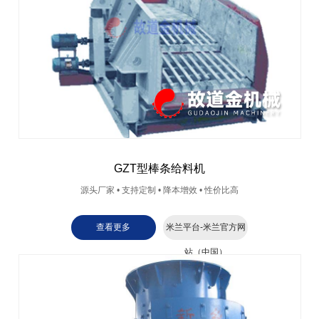
GZT型棒条给料机
源头厂家 • 支持定制 • 降本增效 • 性价比高
查看更多
米兰平台-米兰官方网
站（中国）