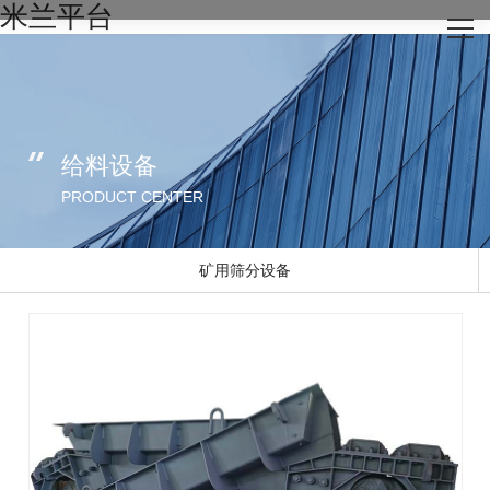
米兰平台
网站米兰平台
关于我们
主营产品
给料设备
成功案例
PRODUCT CENTER
生产设备
矿用筛分设备
新闻资讯
米兰平台-米兰官方网站（中国）