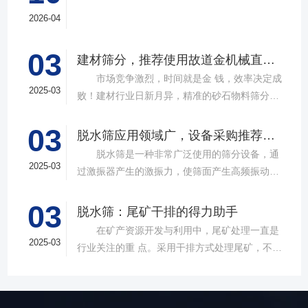
2026-04
03
建材筛分，推荐使用故道金机械直线筛
市场竞争激烈，时间就是金 钱，效率决定成
2025-03
败！建材行业日新月异，精准的砂石物料筛分工
具成为了确保工程质量，提升生产效率的关键。
03
故道金机械，深耕振动筛分领域三十载，推出多
脱水筛应用领域广，设备采购推荐选择实力厂家
款高质量直线筛设备，以稳定的筛分质量，强大
脱水筛是一种非常广泛使用的筛分设备，通
的处理能力，提供建材砂石物料筛分解决方
2025-03
过激振器产生的激振力，使筛面产生高频振动，
案。 ▲故道金机械直线振动筛 布局合
物料在筛面上受到连续抛掷，从而实现固体颗粒
理，精准分级 故道金机械拥有强大的技术团
03
与液体之间的分离。在多个行业中，脱水筛都发
脱水筛：尾矿干排的得力助手
队，产品设计时考虑机械结构、动力学特性和操
挥着不可或缺的作用。故道金机械带大家一起了
在矿产资源开发与利用中，尾矿处理一直是
作便捷性，其生产的直线筛产品使用时，物料在
解。 ▲故道金机械单层高频脱水振动筛
2025-03
行业关注的重 点。采用干排方式处理尾矿，不仅
筛面快速且均匀分布，筛孔不堵塞，筛分效率
在采矿业中，脱水筛经常被用于尾矿和精矿的脱
可节约企业生态环境治理资金，减少节能减排和
高，筛分精度高，为建材产品带来稳定可靠的质
水处理。选矿完成后，尾矿处理过程中需要脱水
尾矿库维护费用，还可回收尾矿中的有价成分，
量提升。 智能调控，灵活应对 故道金机
筛协助去除多余的水分，以便于尾矿的堆放或再
提高企业经济效益。尾矿干排过程中，少不了振
械直线筛可加装plc控制系统，实现远程操控。用