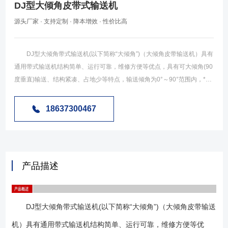
DJ型大倾角皮带式输送机
源头厂家 · 支持定制 · 降本增效 · 性价比高
DJ型大倾角带式输送机(以下简称“大倾角”)（大倾角皮带输送机）具有
通用带式输送机结构简单、运行可靠，维修方便等优点，具有可大倾角(90
度垂直)输送、结构紧凑、占地少等特点，输送倾角为0°～90°范围内，*大
垂直输送物料粒度为400mm。因而是大倾角(或垂直)输送的理想设备。在
井下采矿工程、露天采矿、大型自卸船等方而都有所采用，用于钢厂的高
18637300467
炉上料产生了良好的经济效益。 大倾角皮带输送机的应用范围：
(1)、大倾角皮带输送机为一般用途的散状物料连续输送设备，但采用的是
具有波状挡边和横隔板的输送带。因此，特别适用于大倾角及垂直90°输
送。 (2)、大倾角皮带输送机可用于煤碳、化工、冶金、电力、轻工、
产品描述
粮食、港口等行业，在工作环境温度为-15℃～＋40℃的范围内输送堆积比
重为0.5—4.2t／m3的各种散状物料。 (3)、对于输送有特殊要求的物
料，如：高温、具有酸、碱、油类物质或有机溶剂等成份的物料，需采用
DJ型大倾角带式输送机(以下简称“大倾角”)（大倾角皮带输送
特殊的输送带。 (4)、输送倾角为0°～90°范围内，*大垂直输送物料粒
度为400mm。 (1)、可大倾角输送散状物料，能大量节省设备占地面
机）具有通用带式输送机结构简单、运行可靠，维修方便等优