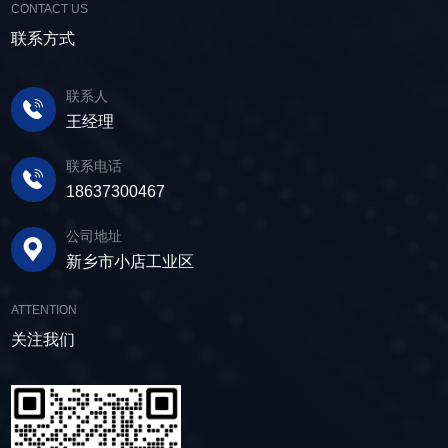
利用；在精矿进行进一步加工前，也需要通过脱
CONTACT US
动筛分设备的助力，脱水筛，凭借强大的性能优
户可根据实际需求轻松调整振幅、频率等筛分参
水筛进行脱水处理，以提高其品质和后续加工效
势，成为了尾矿干排系统中经常使用的明星产
联系方式
数，使故道金机械直线筛能够轻松应对不同材质
率。 在煤炭行业中，脱水筛主要用于煤泥的
品。 ▲脱水振动筛 脱水筛，专为处理含
与粒度的筛分挑战，提升筛分效率。 坚实耐
脱水处理。煤泥是煤炭洗选过程中的副产品，含
水物料而生，该设备通过激振器产生的激振力，
用，维护省心 故道金机械直线振动筛优选高
联系人
有大量的水分，使用脱水筛进行处理，可以将煤
使筛面产生高频振动，含水物料进入振动筛后，
质量材料，生产环节层层把控，生产出的振动筛
王经理
泥中的水分去除，使其达到后续加工的要
在筛面上受到连续抛掷，从而实现固体颗粒与液
产品筛体强度高，坚实耐用，可长时间高强度稳
求。 在建筑行业中，脱水筛被广泛应用于砂
体之间的分离。 脱水筛筛板采用模块式设
定作业。另外，该直线筛设备维护保养便捷，只
联系电话
石料厂的水洗砂脱水处理。水洗砂在生产过程中
计，无需螺栓即可安装，维护更换便捷，仅需要
需要定期检查、清洁、添加润滑油，即可保证振
18637300467
需要去除表面的泥土和杂质，这时候就需要用脱
3-5分钟即可完成筛板更换，显著减少了停机维护
动筛的正常运行和使用寿命。 绿色节能，引
水筛，通过脱水筛对物料进行处理，可以确保砂
公司地址
的时间。其筛网具备自清洁功能，可轻松清除粘
领未来 追求筛分效率的同时，故道金机械也
子的质量符合建筑要求，为建筑工程提供高质量
新乡市小店工业区
附在筛网上的物料，预防筛料堵网。此外，脱水
积极响应国家环保政策，部分直线筛筛体采用全
的建筑材料。 在食品行业中，脱水筛可以用
筛还配备了橡胶隔振弹簧作为减震装置，很好地
封闭设计，降低噪音与粉尘污染，为构建绿色建
于水果、蔬菜沥水，还可以用于果汁、酒类、调
ATTENTION
降低设备运行时产生的噪音，为用户创造更加舒
材产业贡献力量。 如今，故道金机械直线筛
味品等液态食品的过滤和分离，为后续食材储
适的工作环境。 脱水筛体积相对较小，单位
关注我们
已广泛应用于各类建材物料的筛分作业中，成为
存、运输及使用提供便利。 ▲故道金机械双
面积处理量大，可够满足多种物料的脱水作业的
了众多建材企业的信赖之选。如果您也希望提升
层高频脱水振动筛 说了这么多，相信大家对
要求，支持24小时不间断的连续干排作业，提升
建材物料的筛分效率，欢迎随时米兰平台-米兰官
脱水筛的重要性有了更加清晰地认识，在产品采
生产线脱水效率。 ▲脱水振动筛 脱水筛
方网站（中国），故道金机械将提供高质量的产
购时，也一定要擦亮眼睛。故道金机械深耕振动
适用于金属矿山、非金属矿山以及煤矿等领域的
品，竭诚为您服务！