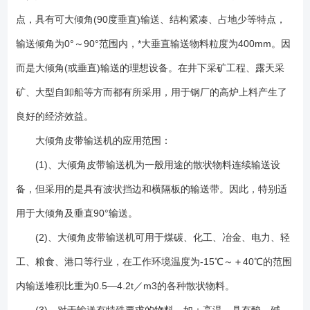
积，彻底解决普通、花纹带式输送机所不能达到的输送角度。 (2)、机
点，具有可大倾角(90度垂直)输送、结构紧凑、占地少等特点，
械化带式输送机输送物料、总体投资费用低，约节约投资费用20％～
30％。 (3)、该机型与普通带式输送机、斗式提升机、刮板输送机比
输送倾角为0°～90°范围内，*大垂直输送物料粒度为400mm。因
较，其综合技术性能优越。 (4)、输送量大，垂直提升高度可达
而是大倾角(或垂直)输送的理想设备。在井下采矿工程、露天采
500m。 (5)、在垂直输送物料时，物料粒度可达300mm。 (6)、从
矿、大型自卸船等方而都有所采用，用于钢厂的高炉上料产生了
水平到倾斜(或垂直)能平稳过渡。 (7)、能耗低、结构简单、维护方
便。 (8)、胶带强度高，使用寿命长。 大倾角皮带输送机的主要优
良好的经济效益。
点： (1)大倾角皮带输送机的输送倾角大，*大可达90°，是大倾角输送
大倾角皮带输送机的应用范围：
和垂直提升的理想设备。因此可以节约占地面积，节省设备投资和土建费
用，取得良好的综合经济效益。例如，某用户欲将煤炭提升到20m高的料
(1)、大倾角皮带输送机为一般用途的散状物料连续输送设
仓顶，如采用挡边机以45°倾角输送，则机长仅需28.3m(水平机长20m)；
备，但采用的是具有波状挡边和横隔板的输送带。因此，特别适
而如果采用垂直输送的挡边机，那么，水平机长可以控制在6m以内。
用于大倾角及垂直90°输送。
(2)结构简单。如前所述，各主要部件均可与通用带式输送机通用，给使
用、维修带来方便。 (3)运行可靠。没有埋刮板输送机经常出现的卡
(2)、大倾角皮带输送机可用于煤碳、化工、冶金、电力、轻
链、飘链、断链现象和斗式提升机经常发生的打滑、掉斗现象。它的可靠
工、粮食、港口等行业，在工作环境温度为-15℃～＋40℃的范围
度几乎与通常带式输送机相等。 (4)运行平稳、噪声小。 (5)由于不
存在装料时的挖掘阻力和运行时物料的内摩擦、外摩擦阻力，因此能耗
内输送堆积比重为0.5—4.2t／m3的各种散状物料。
小。例如，在鲁南化肥厂使用的两台提升高度各为19.28m、输送能力各为