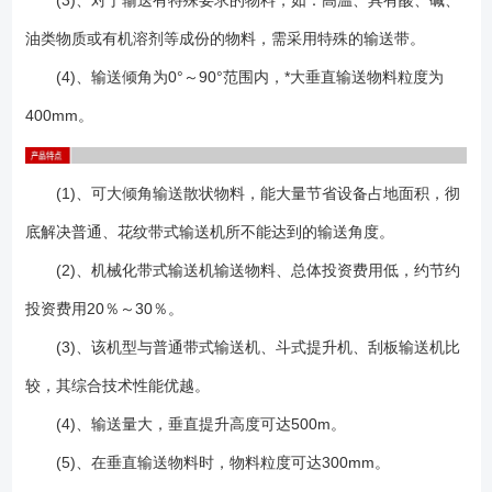
(3)、对于输送有特殊要求的物料，如：高温、具有酸、碱、
25t／h的输送碎煤的垂直挡边机，其每台的装机功率仅4kW，而被它们所
油类物质或有机溶剂等成份的物料，需采用特殊的输送带。
取代的四台原有埋刮板输送机的总装机功率为44kW。 (6)垂直挡边机
还可以在机头和机尾设置任意长度的水平输送段，便于和其他设备衔接。
(4)、输送倾角为0°～90°范围内，*大垂直输送物料粒度为
（7）结构灵活多样，可根据现场工艺的不同设计出不同的结构（图下
400mm。
图）。 1.波状挡边输送带：在输送机中起曳引和承载作用。波状挡
边、横隔板和基带形成了输送物料的"闸"形容器,从而实现大倾角输
送。 2.驱动装置：是输送机中的动力部分。系由Y系列电动机,ZJ型轴
(1)、可大倾角输送散状物料，能大量节省设备占地面积，彻
装式减速器,楔块式逆止器组成。 3.传动滚筒：是动力传递的主要部件,
底解决普通、花纹带式输送机所不能达到的输送角度。
输送带借其与传动滚筒之间的摩擦力而运行。本系列传动滚筒有胶面和光
面之分,胶面滚筒是为了增加滚筒和输送带之间的附着力。 4.改向滚
(2)、机械化带式输送机输送物料、总体投资费用低，约节约
筒：用于改变输送带的运行方向。改向滚筒用于输送带下表面(非承载
投资费用20％～30％。
面)。 5.压带轮：用于改变输送带的运行方向,压带轮用于输送带上表面
(承载面)。 6.托辊：托辊用于支承输送带和带上的物料、使其稳定运
(3)、该机型与普通带式输送机、斗式提升机、刮板输送机比
行。本系列有上平行托辊、下平型托辊两种型式。 7.托带辊：托带辊
较，其综合技术性能优越。
用于在凸弧段机架上支承输送带下分支,其支承于挡边输送带两侧的空边
(4)、输送量大，垂直提升高度可达500m。
上。若干组托带辊形成一个圆弧段用于使输送带改向。托带辊采用悬臂支
承。 8.立辊：立辊用于***输送带跑偏,并安装在上、下过度段机架上。
(5)、在垂直输送物料时，物料粒度可达300mm。
每个过滤段机架上设有4个,上、下分各两个。 9.拍打轮清料装置:用于