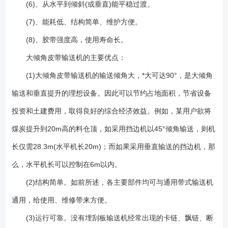
(6)、从水平到倾斜(或垂直)能平稳过渡。
拍打输送带背面,震落粘在输送带上的物料。 10.拉紧装置：它的作用
有:1.使输送带具有足够的张力,保证输送带和传动滚筒间不打滑。2.***输送
(7)、能耗低、结构简单、维护方便。
带在各支承间的垂度,使输送机正常运转。本系列采用螺旋拉紧装置。
(8)、胶带强度高，使用寿命长。
11.机架、头部漏斗、头部护罩、导料槽、中间架、中间架支腿等：在输送
大倾角皮带输送机的主要优点：
机中分别起支承、防尘和导料作用。本系列中间架支腿有低式、中式和高
式三种。下水平段和倾斜只配用低式中间架支腿,而上下水平段根据不同的
(1)大倾角皮带输送机的输送倾角大，*大可达90°，是大倾角
头架(低式、中式和高式头架)分别配用不同的中间架支腿(低式、中式和高
输送和垂直提升的理想设备。因此可以节约占地面积，节省设备
式中间架支腿)。 1、 尾架（带张紧装置） 2、尾架 3、挡边输送带
4、导料槽 5、凹弧段支架 6、压带轮 7、改向轮 8、中间架 9、中间架支
投资和土建费用，取得良好的综合经济效益。例如，某用户欲将
架 10、凸弧段支架 11、凸弧段改向轮12、头架 13、拍打器 14、头罩
煤炭提升到20m高的料仓顶，如采用挡边机以45°倾角输送，则机
15、驱动辊（含动力） 16、下料斗 （1）依照产品结构中基本布置形
长仅需28.3m(水平机长20m)；而如果采用垂直输送的挡边机，那
式选取合适的工艺结构； （2）设备常用材质有碳钢与不锈钢等；
（3）常用的皮带材质有天然橡胶、PVC橡胶等； （4）设备结构可做
么，水平机长可以控制在6m以内。
成密封与敞开两种；
(2)结构简单。如前所述，各主要部件均可与通用带式输送机
通用，给使用、维修带来方便。
(3)运行可靠。没有埋刮板输送机经常出现的卡链、飘链、断