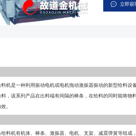
系列棒条给料机
立即获
成，通过电机带
动，在出料端布
隙落下，大于间
1、该类型给料
16Mn材质、不
用寿命更长； 
接等多种材质的
粒度 (mm)处理能
料机是一种利用振动电机或电机拖动激振器振动的新型给料设备
(kg)GZT-072445
1502×2.4104-63
给料，该系列产品在出料端有间隔的棒条，在给料的同时能将物
1148600150-300
功效。
65994GZT-15
备如物料粘度较大
止物料卡阻； 
给料机有机体、棒条、激振器、电机、支架、减震弹簧等组成，