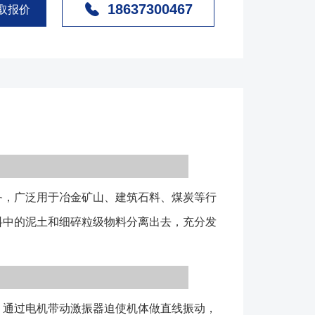
18637300467
有机体、棒条、激振器、电机、支架、减震弹簧等组
取报价
动激振器迫使机体做直线振动，物料在料槽内做抛物运
置为特定间距的棒条，物料通过时小于间距的颗粒从间
隙的物料则从出料端排除。起到预先筛分的作用。
机结构简单、使用维护方便； 2、料槽内部可加
锈钢材质或合金钢等材质衬板，保护机体不受磨损，使
3、棒条可采用轨道钢、合金钢铸件、16Mn钢板拼
结构； 4、棒条间距可依工艺要求定；型号*大进料
力(t/h)电机功率(kw)棒条倾角(°)双振幅 (mm)重量
，广泛用于冶金矿山、建筑石料、煤炭等行
030-802×1.5104-62936GZT-093256080-
359GZT-094056080-1802×3.2104-63608GZT-
料中的泥土和细碎粒级物料分离出去，充分发
2×5.5104-64808GZT-1256800180-4002×7.5104-
601000400-6002×13104-69896 1、选用该类型设
则棒条端倾角也应加大，可选择10度、或15度来防
2、棒条有多种结构，可根据实际工艺的要求来选择
通过电机带动激振器迫使机体做直线振动，