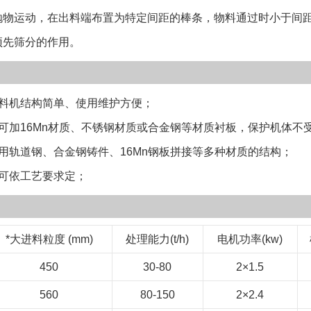
合适的结构； 
抛物运动，在出料端布置为特定间距的棒条，物料通过时小于间
一、给料机应按
预先筛分的作用。
行作业时，机与
使用前须检查各
全。 三、给料
机结构简单、使用维护方便；
后开车。 四、
加16Mn材质、不锈钢材质或合金钢等材质衬板，保护机体不
动。全部正常运
轨道钢、合金钢铸件、16Mn钢板拼接等多种材质的结构；
时，应停车调整
工作环境及被送物
可依工艺要求定；
碱性油类和有
八、停车前必须
机电动机必须绝
*大进料粒度 (mm)
处理能力(t/h)
电机功率(kw)
450
30-80
2×1.5
560
80-150
2×2.4