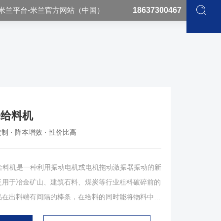
米兰平台-米兰官方网站（中国）
18637300467
条给料机
制 · 降本增效 · 性价比高
料机是一种利用振动电机或电机拖动激振器振动的新
泛用于冶金矿山、建筑石料、煤炭等行业粗料破碎前的
品在出料端有间隔的棒条，在给料的同时能将物料中的
物料分离出去，充分发挥后面的破碎机功效。 GZT