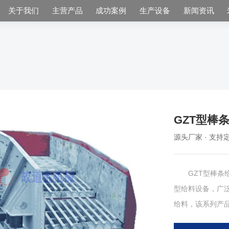
关于我们
主营产品
成功案例
生产设备
新闻资讯
GZT型棒
源头厂家 · 支持定
GZT型棒条给
型给料设备，广
给料，该系列产
泥土和细碎粒级