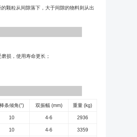
3、基础常用的有预埋铁或地脚螺栓两种结构；
距的颗粒从间隙落下，大于间隙的物料则从出
规定的安装方法安装在固定的基础上。有多台给料机平
机之间，机与墙之间应有一米的通道。 二、给料机
运转部分、承载装置是否正常，防护设备是否齐
机应空载启动。等运转正常后方可入料。禁止先入料
有数台给料机串联运行时，应从卸料端开始，顺序起
受磨损，使用寿命更长；
转后，方可入料。 五、运行中出现卡料堆积现象
，不得勉强使用，以免物料溢出和增加负荷。 六、
料温度不得高于50℃和低于-10℃。不得输送具有酸
机溶剂成份的物料。 七、设备工作时禁止站人。
先停止入料，等料槽存料卸尽方可停车。 九、给料
缘良好。电动机要可靠接地。
棒条倾角(°)
双振幅 (mm)
重量 (kg)
10
4-6
2936
10
4-6
3359