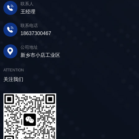
水物料而生，该设备通过激振器产生的激振力，
用，维护省心 故道金机械直线振动筛优选高
联系人
有大量的水分，使用脱水筛进行处理，可以将煤
使筛面产生高频振动，含水物料进入振动筛后，
质量材料，生产环节层层把控，生产出的振动筛
王经理
泥中的水分去除，使其达到后续加工的要
在筛面上受到连续抛掷，从而实现固体颗粒与液
产品筛体强度高，坚实耐用，可长时间高强度稳
求。 在建筑行业中，脱水筛被广泛应用于砂
体之间的分离。 脱水筛筛板采用模块式设
定作业。另外，该直线筛设备维护保养便捷，只
联系电话
石料厂的水洗砂脱水处理。水洗砂在生产过程中
计，无需螺栓即可安装，维护更换便捷，仅需要
需要定期检查、清洁、添加润滑油，即可保证振
18637300467
需要去除表面的泥土和杂质，这时候就需要用脱
3-5分钟即可完成筛板更换，显著减少了停机维护
动筛的正常运行和使用寿命。 绿色节能，引
水筛，通过脱水筛对物料进行处理，可以确保砂
公司地址
的时间。其筛网具备自清洁功能，可轻松清除粘
领未来 追求筛分效率的同时，故道金机械也
子的质量符合建筑要求，为建筑工程提供高质量
新乡市小店工业区
附在筛网上的物料，预防筛料堵网。此外，脱水
积极响应国家环保政策，部分直线筛筛体采用全
的建筑材料。 在食品行业中，脱水筛可以用
筛还配备了橡胶隔振弹簧作为减震装置，很好地
封闭设计，降低噪音与粉尘污染，为构建绿色建
于水果、蔬菜沥水，还可以用于果汁、酒类、调
ATTENTION
降低设备运行时产生的噪音，为用户创造更加舒
材产业贡献力量。 如今，故道金机械直线筛
味品等液态食品的过滤和分离，为后续食材储
适的工作环境。 脱水筛体积相对较小，单位
关注我们
已广泛应用于各类建材物料的筛分作业中，成为
存、运输及使用提供便利。 ▲故道金机械双
面积处理量大，可够满足多种物料的脱水作业的
了众多建材企业的信赖之选。如果您也希望提升
层高频脱水振动筛 说了这么多，相信大家对
要求，支持24小时不间断的连续干排作业，提升
建材物料的筛分效率，欢迎随时米兰平台-米兰官
脱水筛的重要性有了更加清晰地认识，在产品采
生产线脱水效率。 ▲脱水振动筛 脱水筛
方网站（中国），故道金机械将提供高质量的产
购时，也一定要擦亮眼睛。故道金机械深耕振动
适用于金属矿山、非金属矿山以及煤矿等领域的
品，竭诚为您服务！
筛分行业多年，拥有丰富的生产经验和出色的技
尾矿处理。通过脱水筛的处理，尾矿的含水量大
术实力，我们生产的脱水筛产品，品质稳定，生
大降低，干排效果好，为矿山企业带来了显著的
产效率高，使用维护便利，能够满足不同行业，
经济效益和社会效益。脱水筛同样适用于电力、
不同客户的多样化需求，助力生产提效。