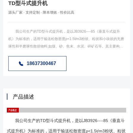
TD型斗式提升机
源头厂家 · 支持定制 · 降本增效 · 性价比高
我公司生产的TD型斗式提升机，是以JB3926----85《垂直斗式提升
机》为标准的，适用于输送松散密度ρ<1.5t/m3粉状、粒状和小块状的无磨
琢性和半磨琢性散状物料,如煤、砂、焦末、水泥、碎矿石等。其主要构成
包括外壳，驱动装置，逆止制动装置，料斗等。广泛应用于冶金、化工、
建材、矿山、粮油、食品、饲料、塑料、医药等行业. 该型号斗式提升
18637300467
机的使用功率比较低，可输送物料的种类多，范围广；其输送的物料尽是
粉状、颗粒状、小块状而无磨琢性，输送量也小一些（约4~238m³/h）；
被输送物料的温度不超过60℃，如果用耐热橡胶带，温度不超过200℃。
离心式或混合式的卸料方式，其输送通常40m以下。 工作原理 TD
产品描述
型斗式提升机采用橡胶带作为牵引构件，以掏取式来完成物料的装载。装
载的进料口设在机器的尾部，这样更有利于物料的装载输送。当物料通过
进料口被放入提升机底端后，以阻碍运行中带有畚斗（即料斗）的橡胶带
我公司生产的TD型斗式提升机，是以JB3926----85《垂直斗
的方式，使畚斗装入物料向上运行；当载有物料的畚斗运行至顶端，以离
心式或者混合式方式卸料；这样就完成提升输送。 结构形式 1、传
式提升机》为标准的，适用于输送松散密度ρ<1.5t/m3粉状、粒状