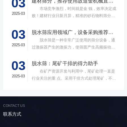
03
建材筛分，推荐使用故道金机械直线筛
市场竞争激烈，时间就是金 钱，效率决定成
2025-03
败！建材行业日新月异，精准的砂石物料筛分工
具成为了确保工程质量，提升生产效率的关键。
03
故道金机械，深耕振动筛分领域三十载，推出多
脱水筛应用领域广，设备采购推荐选择实力厂家
款高质量直线筛设备，以稳定的筛分质量，强大
脱水筛是一种非常广泛使用的筛分设备，通
的处理能力，提供建材砂石物料筛分解决方
2025-03
过激振器产生的激振力，使筛面产生高频振动，
案。 ▲故道金机械直线振动筛 布局合
物料在筛面上受到连续抛掷，从而实现固体颗粒
理，精准分级 故道金机械拥有强大的技术团
03
与液体之间的分离。在多个行业中，脱水筛都发
脱水筛：尾矿干排的得力助手
队，产品设计时考虑机械结构、动力学特性和操
挥着不可或缺的作用。故道金机械带大家一起了
在矿产资源开发与利用中，尾矿处理一直是
作便捷性，其生产的直线筛产品使用时，物料在
解。 ▲故道金机械单层高频脱水振动筛
2025-03
行业关注的重 点。采用干排方式处理尾矿，不仅
筛面快速且均匀分布，筛孔不堵塞，筛分效率
在采矿业中，脱水筛经常被用于尾矿和精矿的脱
可节约企业生态环境治理资金，减少节能减排和
高，筛分精度高，为建材产品带来稳定可靠的质
水处理。选矿完成后，尾矿处理过程中需要脱水
尾矿库维护费用，还可回收尾矿中的有价成分，
量提升。 智能调控，灵活应对 故道金机
筛协助去除多余的水分，以便于尾矿的堆放或再
提高企业经济效益。尾矿干排过程中，少不了振
械直线筛可加装plc控制系统，实现远程操控。用
利用；在精矿进行进一步加工前，也需要通过脱
CONTACT US
动筛分设备的助力，脱水筛，凭借强大的性能优
户可根据实际需求轻松调整振幅、频率等筛分参
水筛进行脱水处理，以提高其品质和后续加工效
势，成为了尾矿干排系统中经常使用的明星产
联系方式
数，使故道金机械直线筛能够轻松应对不同材质
率。 在煤炭行业中，脱水筛主要用于煤泥的
品。 ▲脱水振动筛 脱水筛，专为处理含
与粒度的筛分挑战，提升筛分效率。 坚实耐
脱水处理。煤泥是煤炭洗选过程中的副产品，含