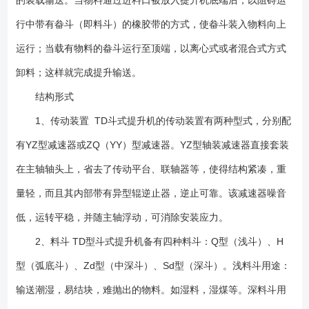
的装载输送。当物料通过进料口被放入提升机底端后，以阻碍运
除安装应力. 6、内部带有异型辊逆止器,逆止可靠，可以有效防止提升
行中带有畚斗（即料斗）的橡胶带的方式，使畚斗装入物料向上
机停机时发生逆转现象。 7、传装置：TD型斗提升机的传动装置有两
种形式分别配有YZ型减速器ZQ(或YY)型减速器。还可以根据用户需要左装
运行；当载有物料的畚斗运行至顶端，以离心式或者混合式方式
或者右装。 1、上表动力参数是按料斗充满状态参数，设计时应根据
卸料；这样就完成提升输送。
具体情况适当变动。订货型号编写 订货型号包括：型号及料斗型式—
驱动号—上下轴距（m）—左右装 例如：TD315型、深斗Sd、驱动号
结构形式
C2、上下轴距20.04m、右装 斗式提升机型号为：TD315Sd-C2-
1、传动装置 TD斗式提升机的传动装置有两种型式，分别配
20.04-右装 2、基础可做成预埋铁或地脚螺栓两种类型； 3、设备
有YZ型减速器或ZQ（YY）型减速器。YZ型轴装减速器直接套装
不局限以上型号，可以非标设计；
在主轴轴头上，省去了传动平台、联轴器等，使得结构紧凑，重
量轻，而且其内部带有异型辊逆止器，逆止可靠。该减速器噪音
低，运转平稳，并随主轴浮动，可消除安装应力。
2、料斗 TD型斗式提升机备有四种料斗：Q型（浅斗）、H
型（弧底斗）、Zd型（中深斗）、Sd型（深斗）。浅料斗用途：
输送潮湿，易结块，难抛出的物料。如湿料，湿煤等。深料斗用