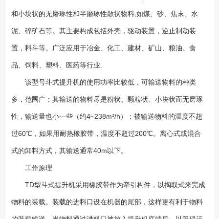
动装置 TD斗式提升机的传动装置有两种型式，分别配有YZ型减速器或
和小块状的无磨琢性和半磨琢性散状物料,如煤、砂、焦末、水
ZQ（YY）型减速器。YZ型轴装减速器直接套装在主轴轴头上，省去了传
动平台、联轴器等，使得结构紧凑，重量轻，而且其内部带有异型辊逆止
泥、碎矿石等。其主要构成包括外壳，驱动装置，逆止制动装
器，逆止可靠。该减速器噪音低，运转平稳，并随主轴浮动，可消除安装
置，料斗等。广泛应用于冶金、化工、建材、矿山、粮油、食
应力。 2、料斗 TD型斗式提升机备有四种料斗：Q型（浅斗）、H型
品、饲料、塑料、医药等行业.
（弧底斗）、Zd型（中深斗）、Sd型（深斗）。浅料斗用途：输送潮湿，
易结块，难抛出的物料。如湿料，湿煤等。深料斗用途：输送干燥的，松
该型号斗式提升机的使用功率比较低，可输送物料的种类
散的，易抛出的物料，如水泥，煤块，碎石等。 1、驱动功率小,采用
多，范围广；其输送的物料尽是粉状、颗粒状、小块状而无磨琢
流入式喂料、诱导式卸料、大容量的料斗密集型布置.在物料提升时几乎无
回料和挖料现象,因此无效功率少。 2、提升范围广,这类斗式提升机对
性，输送量也小一些（约4~238m³/h）；被输送物料的温度不超
物料的种类、特性要求少,不但能提升一般粉状、小颗粒状物料,而且可提升
过60℃，如果用耐热橡胶带，温度不超过200℃。离心式或混合
磨琢性较大的物料.密封性好,环境污染少。 3、运行可靠性好,***的设计
式的卸料方式，其输送通常40m以下。
原理和加工方法,保证了整机运行的可靠性,无故障时间超过2万小时。提升
高度高.斗式提升机运行平稳,因此可达到较高的提升高度。 4、使用寿
工作原理
命长,斗式提升机的喂料采取流入式,无需用斗挖料,材料之间很少发生挤压
TD型斗式提升机采用橡胶带作为牵引构件，以掏取式来完成
和碰撞现象。本机在设计时保证物料在喂料、卸料时少有撒落,减少了机械
磨损。 5、YZ型轴减速器直接装在主轴轴头上,省去了传动平台、联轴
物料的装载。装载的进料口设在机器的尾部，这样更有利于物料
器等,使结构紧凑、重量轻。该减速器噪音低,运转平稳,并随主轴浮动,可消