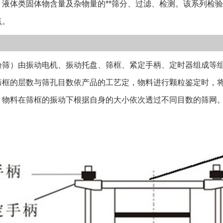
、液体类固体物含量及杂物量的**筛分、过滤、检测。该系列检
化硼）磨料，地堪
点。
分和粒度检测。
一规格网孔一致。
米（20微米）三
）由振动电机、振动托盘、筛框、紧定手柄、定时器组成等组
筛筛网材质有黄铜
筛面光滑耐磨,同
筛框的层数与筛孔目数依产品的工艺定，物料进行颗粒鉴定时，
形。 4、电子定
。物料在筛框的振动下根据自身的大小依次透过不同目数的筛网
性 5、立式振动
。
确保筛子的稳定
时需确认后层数
钢两种；