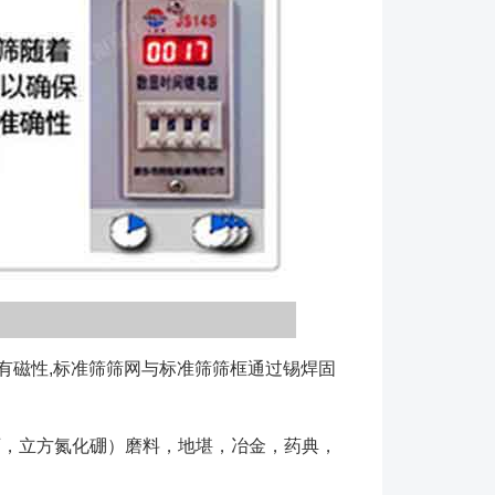
没有磁性,标准筛筛网与标准筛筛框通过锡焊固
，立方氮化硼）磨料，地堪，冶金，药典，