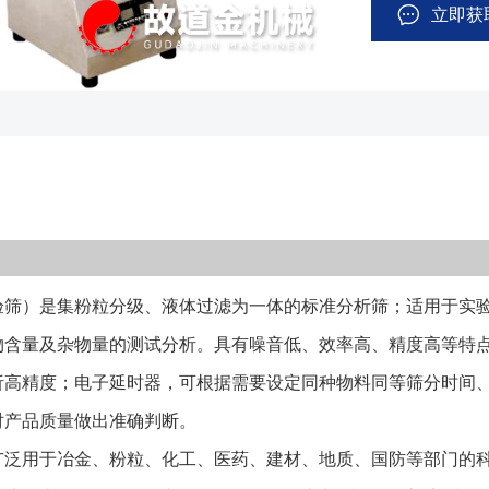
延时器，可根据
立即获
统一性，把检验
该类型筛机广泛
门的科研生产、试验室、质 检室，对颗粒
液体类固体物含量
噪音低、标准筛
验筛）由振动电
（如下图），通
筛孔目数依产品
）是集粉粒分级、液体过滤为一体的标准分析筛；适用于实验室
入到筛框的上层
身的大小依次透
物含量及杂物量的测试分析。具有噪音低、效率高、精度高等特点
出所鉴别物料的颗
析高精度；电子延时器，可根据需要设定同种物料同等筛分时间
而成,壁厚0.6
对产品质量做出准确判断。
框通过锡焊固定,
用于冶金、粉粒、化工、医药、建材、地质、国防等部门的科
编织网和冲孔板