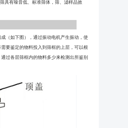
验筛具有噪音低、标准筛体，筛、滤样品效
，冶金，药典，化工建材等行业颗粒物料的**标准筛
 3、网孔**，因按网孔标记所以不同时间生产的同
金属丝编织标准筛，标准筛网孔尺寸方孔可至0.02毫
角孔标准筛网孔尺寸可至0.005毫米（5微米），标准
成（如下图），通过振动电机产生振动，使
H80、不锈钢SUS304．并可经电镀，化学加工可使
时经纬丝结点固定在一起,网孔长期使用不会变
将需要鉴定的物料投入到筛框的上层，可以根
时器 **计时，确保测试结果的准确性和可重复
。通过各层筛框内的物料多少来检测出所鉴别
电机 220v、380v多种电压，满足不同环境需求并
运行，延长检验分析筛使用寿命； 1、设备在选用
及各层的目数； 2、设备材质常用的有碳钢、不锈