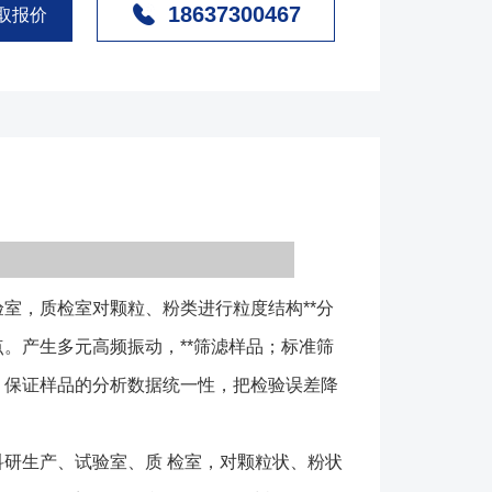
18637300467
需要设定同种物料同等筛分时间、保证样品的分析数据
取报价
误差降到低程度，以便对产品质量做出准确判断。
用于冶金、粉粒、化工、医药、建材、地质、国防等部
状、粉状物料的粒度结构、
及杂物量的**筛分、过滤、检测。该系列检验筛具有
体，筛、滤样品效率、精度高等优点。 实验筛（检
机、振动托盘、筛框、紧定手柄、定时器组成等组成
过振动电机产生振动，使筛框产生振动。筛框的层数与
的工艺定，物料进行颗粒鉴定时，将需要鉴定的物料投
，质检室对颗粒、粉类进行粒度结构**分
，可以根据需要设定时间。物料在筛框的振动下根据自
过不同目数的筛网。通过各层筛框内的物料多少来检测
。产生多元高频振动，**筛滤样品；标准筛
粒组成。 1、筛框采用SUS304不锈钢拉伸抛光
、保证样品的分析数据统一性，把检验误差降
毫米,整体成型坚固耐用,没有磁性,标准筛筛网与标准筛筛
不会松弛,能耐300度以下高温。 2、筛网有金属丝
研生产、试验室、质 检室，对颗粒状、粉状
,网孔要求两种，广泛用于超硬材料（金刚石，立方氮