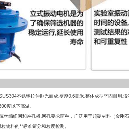
S304不锈钢拉伸抛光而成,壁厚0.6毫米,整体成型坚固耐用,
300度以下高温。
丝编织网和冲孔板,网孔要求两种，广泛用于超硬材料（金刚石
粒物料的**标准筛分和粒度检测。