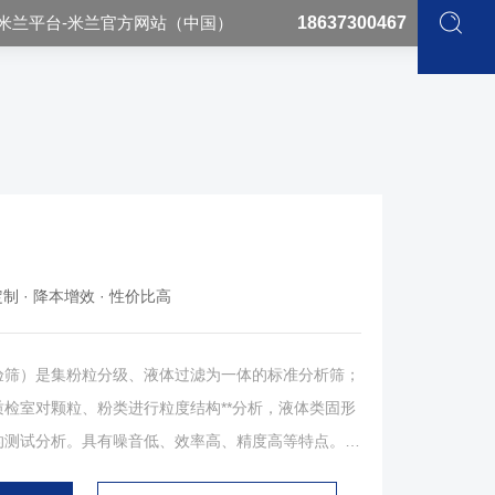
米兰平台-米兰官方网站（中国）
18637300467
制 · 降本增效 · 性价比高
）是集粉粒分级、液体过滤为一体的标准分析筛；
检室对颗粒、粉类进行粒度结构**分析，液体类固形
的测试分析。具有噪音低、效率高、精度高等特点。产
**筛滤样品；标准筛体，确保样品分析高精度；电子