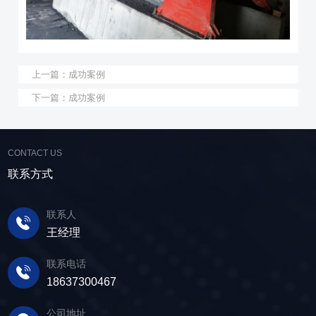
上一篇：
成功案例
下一篇：
成功案例
CONTACT US
联系方式
联系人
王经理
联系电话
18637300467
公司地址