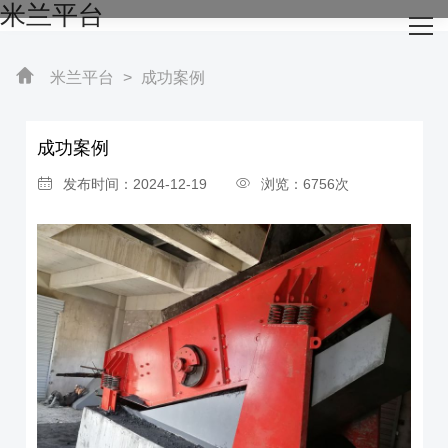
米兰平台
网站米兰平台
关于我们
米兰平台
>
成功案例
主营产品
成功案例
成功案例
发布时间：2024-12-19
浏览：6756次
生产设备
新闻资讯
米兰平台-米兰官方网站（中国）