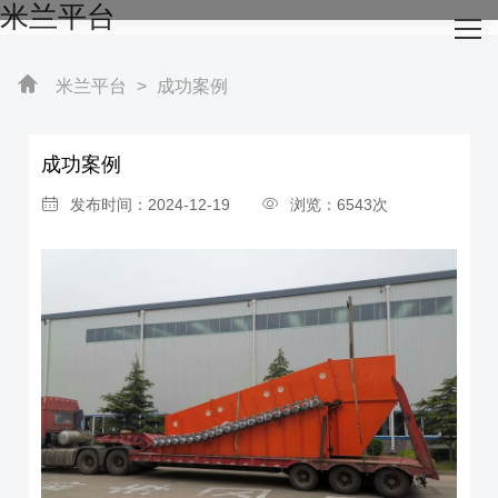
米兰平台
网站米兰平台
关于我们
米兰平台
>
成功案例
主营产品
成功案例
成功案例
发布时间：2024-12-19
浏览：6543次
生产设备
新闻资讯
米兰平台-米兰官方网站（中国）